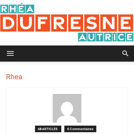
Rhéa
Rhea
Dufresne
68 ARTICLES
0 Commentaires