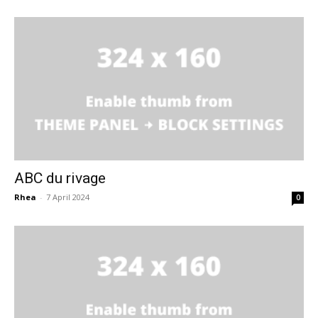
ABC du rivage
Rhea
-
7 April 2024
0