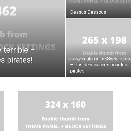
Dessus Dessous
 terrible –
s pirates!
Les aventures de Sven le terr
– Pas de vacances pour les
pirates